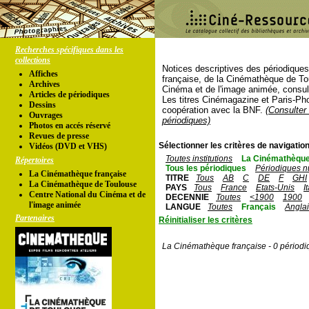
Recherches spécifiques dans les
collections
Notices descriptives des périodique
Affiches
française, de la Cinémathèque de To
Archives
Cinéma et de l'image animée, consul
Articles de périodiques
Les titres Cinémagazine et Paris-Ph
Dessins
coopération avec la BNF.
(Consulter 
Ouvrages
périodiques)
Photos en accés réservé
Revues de presse
Sélectionner les critères de navigation
Vidéos (DVD et VHS)
Toutes institutions
La Cinémathèque
Répertoires
Tous les périodiques
Périodiques n
La Cinémathèque française
TITRE
Tous
AB
C
DE
F
GHI
La Cinémathèque de Toulouse
PAYS
Tous
France
Etats-Unis
I
Centre National du Cinéma et de
DECENNIE
Toutes
<1900
1900
l'image animée
LANGUE
Toutes
Français
Angla
Partenaires
Réinitialiser les critères
La Cinémathèque française - 0 périodi