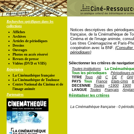
Recherches spécifiques dans les
collections
Notices descriptives des périodique
Affiches
française, de la Cinémathèque de To
Archives
Cinéma et de l'image animée, consul
Articles de périodiques
Les titres Cinémagazine et Paris-Ph
Dessins
coopération avec la BNF.
(Consulter 
Ouvrages
périodiques)
Photos en accés réservé
Revues de presse
Sélectionner les critères de navigation
Vidéos (DVD et VHS)
Toutes institutions
La Cinémathèque
Répertoires
Tous les périodiques
Périodiques n
La Cinémathèque française
TITRE
Tous
AB
C
DE
F
GHI
La Cinémathèque de Toulouse
PAYS
Tous
France
Etats-Unis
I
Centre National du Cinéma et de
DECENNIE
Toutes
<1900
1900
l'image animée
LANGUE
Toutes
Français
Anglai
Partenaires
Réinitialiser les critères
La Cinémathèque française - 0 périodi