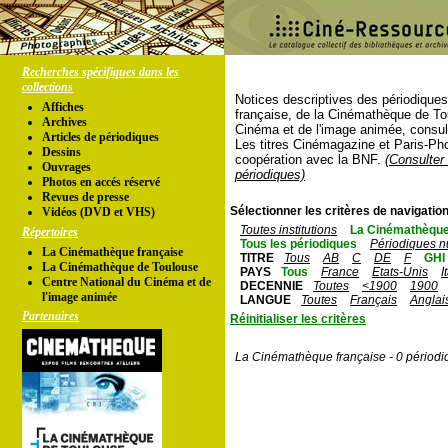
Recherches spécifiques dans les
collections
Notices descriptives des périodique
Affiches
française, de la Cinémathèque de To
Archives
Cinéma et de l'image animée, consul
Articles de périodiques
Les titres Cinémagazine et Paris-Ph
Dessins
coopération avec la BNF.
(Consulter 
Ouvrages
périodiques)
Photos en accés réservé
Revues de presse
Sélectionner les critères de navigation
Vidéos (DVD et VHS)
Toutes institutions
La Cinémathèque
Répertoires
Tous les périodiques
Périodiques n
La Cinémathèque française
TITRE
Tous
AB
C
DE
F
GHI
La Cinémathèque de Toulouse
PAYS
Tous
France
Etats-Unis
I
Centre National du Cinéma et de
DECENNIE
Toutes
<1900
1900
l'image animée
LANGUE
Toutes
Français
Anglai
Partenaires
Réinitialiser les critères
La Cinémathèque française - 0 périodi