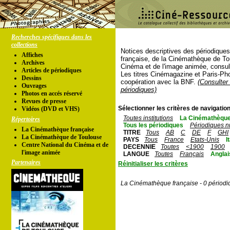
Recherches spécifiques dans les
collections
Notices descriptives des périodique
Affiches
française, de la Cinémathèque de To
Archives
Cinéma et de l'image animée, consul
Articles de périodiques
Les titres Cinémagazine et Paris-Ph
Dessins
coopération avec la BNF.
(Consulter 
Ouvrages
périodiques)
Photos en accés réservé
Revues de presse
Sélectionner les critères de navigation
Vidéos (DVD et VHS)
Toutes institutions
La Cinémathèque
Répertoires
Tous les périodiques
Périodiques n
La Cinémathèque française
TITRE
Tous
AB
C
DE
F
GHI
La Cinémathèque de Toulouse
PAYS
Tous
France
Etats-Unis
I
Centre National du Cinéma et de
DECENNIE
Toutes
<1900
1900
l'image animée
LANGUE
Toutes
Français
Anglai
Partenaires
Réinitialiser les critères
La Cinémathèque française - 0 périodi