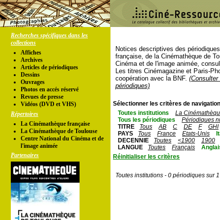
Recherches spécifiques dans les
collections
Notices descriptives des périodique
Affiches
française, de la Cinémathèque de To
Archives
Cinéma et de l'image animée, consul
Articles de périodiques
Les titres Cinémagazine et Paris-Ph
Dessins
coopération avec la BNF.
(Consulter 
Ouvrages
périodiques)
Photos en accés réservé
Revues de presse
Sélectionner les critères de navigation
Vidéos (DVD et VHS)
Toutes institutions
La Cinémathèque
Répertoires
Tous les périodiques
Périodiques n
La Cinémathèque française
TITRE
Tous
AB
C
DE
F
GHI
La Cinémathèque de Toulouse
PAYS
Tous
France
Etats-Unis
I
Centre National du Cinéma et de
DECENNIE
Toutes
<1900
1900
l'image animée
LANGUE
Toutes
Français
Anglai
Partenaires
Réinitialiser les critères
Toutes institutions - 0 périodiques sur 