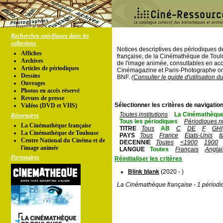
Recherches spécifiques dans les
collections
Notices descriptives des périodiques 
Affiches
française, de la Cinémathèque de Toul
Archives
de l'image animée, consultables en acc
Articles de périodiques
Cinémagazine et Paris-Photographe ont
Dessins
BNF.
(Consulter le guide d'utilisation d
Ouvrages
Photos en accés réservé
Revues de presse
Sélectionner les critères de navigation
Vidéos (DVD et VHS)
Toutes institutions
La Cinémathèque
Répertoires
Tous les périodiques
Périodiques n
La Cinémathèque française
TITRE
Tous
AB
C
DE
F
GHI
La Cinémathèque de Toulouse
PAYS
Tous
France
Etats-Unis
I
Centre National du Cinéma et de
DECENNIE
Toutes
<1900
1900
l'image animée
LANGUE
Toutes
Français
Anglai
Partenaires
Réinitialiser les critères
Blink blank
(2020 - )
La Cinémathèque française - 1 périodi