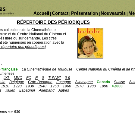
Accueil
Contact
Présentation
Nouveautés
Me
|
|
|
|
RÉPERTOIRE DES PÉRIODIQUES
des collections de la Cinémathèque
ouse et du Centre National du Cinéma et
ès libre ou sur demande. Les titres
 été numérisés en coopération avec la
u répertoire des périodiques)
 :
 française
La Cinémathèque de Toulouse
Centre National du Cinéma et de l
umérisés
JKL
MNO
PQ
R
S
TUVWZ
0-9
talie
Belgique
Grde-Bretagne
Espagne
Allemagne
Canada
Suisse
Aut
1910
1920
1930
1940
1950
1960
1970
1980
1990
>2000
s
Italien
Espagnol
Allemand
Autres
ques sur 639