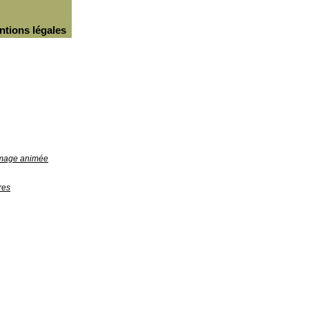
ntions légales
'image animée
res