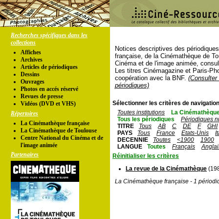
Recherches spécifiques dans les
collections
Notices descriptives des périodique
Affiches
française, de la Cinémathèque de To
Archives
Cinéma et de l'image animée, consul
Articles de périodiques
Les titres Cinémagazine et Paris-Ph
Dessins
coopération avec la BNF.
(Consulter 
Ouvrages
périodiques)
Photos en accés réservé
Revues de presse
Sélectionner les critères de navigation
Vidéos (DVD et VHS)
Toutes institutions
La Cinémathèque
Répertoires
Tous les périodiques
Périodiques n
La Cinémathèque française
TITRE
Tous
AB
C
DE
F
GHI
La Cinémathèque de Toulouse
PAYS
Tous
France
Etats-Unis
I
Centre National du Cinéma et de
DECENNIE
Toutes
<1900
1900
l'image animée
LANGUE
Toutes
Français
Anglai
Partenaires
Réinitialiser les critères
La revue de la Cinémathèque
(198
La Cinémathèque française - 1 périodi