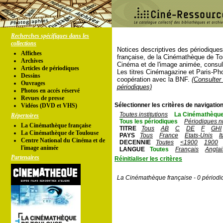
Recherches spécifiques dans les
collections
Notices descriptives des périodique
Affiches
française, de la Cinémathèque de To
Archives
Cinéma et de l'image animée, consul
Articles de périodiques
Les titres Cinémagazine et Paris-Ph
Dessins
coopération avec la BNF.
(Consulter 
Ouvrages
périodiques)
Photos en accés réservé
Revues de presse
Sélectionner les critères de navigation
Vidéos (DVD et VHS)
Toutes institutions
La Cinémathèque
Répertoires
Tous les périodiques
Périodiques n
La Cinémathèque française
TITRE
Tous
AB
C
DE
F
GHI
La Cinémathèque de Toulouse
PAYS
Tous
France
Etats-Unis
I
Centre National du Cinéma et de
DECENNIE
Toutes
<1900
1900
l'image animée
LANGUE
Toutes
Français
Anglai
Partenaires
Réinitialiser les critères
La Cinémathèque française - 0 périodi