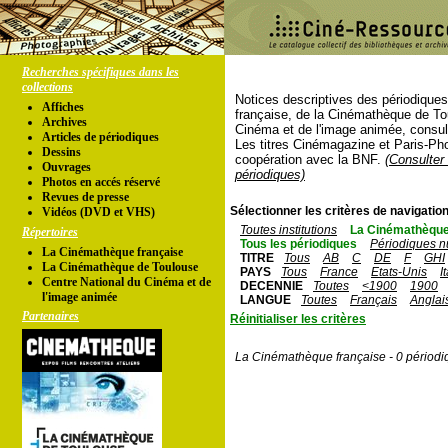
Recherches spécifiques dans les
collections
Notices descriptives des périodique
Affiches
française, de la Cinémathèque de To
Archives
Cinéma et de l'image animée, consul
Articles de périodiques
Les titres Cinémagazine et Paris-Ph
Dessins
coopération avec la BNF.
(Consulter 
Ouvrages
périodiques)
Photos en accés réservé
Revues de presse
Sélectionner les critères de navigation
Vidéos (DVD et VHS)
Toutes institutions
La Cinémathèque
Répertoires
Tous les périodiques
Périodiques n
La Cinémathèque française
TITRE
Tous
AB
C
DE
F
GHI
La Cinémathèque de Toulouse
PAYS
Tous
France
Etats-Unis
I
Centre National du Cinéma et de
DECENNIE
Toutes
<1900
1900
l'image animée
LANGUE
Toutes
Français
Anglai
Partenaires
Réinitialiser les critères
La Cinémathèque française - 0 périodi