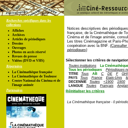
Recherches spécifiques dans les
collections
Notices descriptives des périodique
Affiches
française, de la Cinémathèque de To
Archives
Cinéma et de l'image animée, consul
Articles de périodiques
Les titres Cinémagazine et Paris-Ph
Dessins
coopération avec la BNF.
(Consulter 
Ouvrages
périodiques)
Photos en accés réservé
Revues de presse
Sélectionner les critères de navigation
Vidéos (DVD et VHS)
Toutes institutions
La Cinémathèque
Répertoires
Tous les périodiques
Périodiques n
La Cinémathèque française
TITRE
Tous
AB
C
DE
F
GHI
La Cinémathèque de Toulouse
PAYS
Tous
France
Etats-Unis
I
Centre National du Cinéma et de
DECENNIE
Toutes
<1900
1900
l'image animée
LANGUE
Toutes
Français
Anglai
Partenaires
Réinitialiser les critères
La Cinémathèque française - 0 périodi