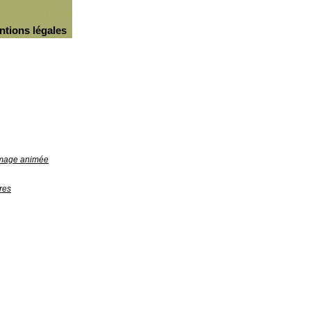
ntions légales
'image animée
res