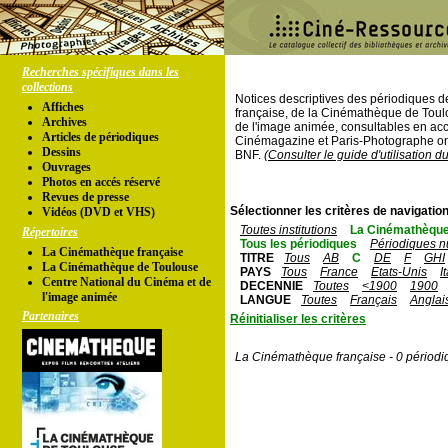
Recherches spécifiques dans les
collections
Notices descriptives des périodiques 
Affiches
française, de la Cinémathèque de Toul
Archives
de l'image animée, consultables en acc
Articles de périodiques
Cinémagazine et Paris-Photographe ont
Dessins
BNF.
(Consulter le guide d'utilisation d
Ouvrages
Photos en accés réservé
Revues de presse
Sélectionner les critères de navigation
Vidéos (DVD et VHS)
Toutes institutions
La Cinémathèque
Répertoires
Tous les périodiques
Périodiques n
La Cinémathèque française
TITRE
Tous
AB
C
DE
F
GHI
La Cinémathèque de Toulouse
PAYS
Tous
France
Etats-Unis
I
Centre National du Cinéma et de
DECENNIE
Toutes
<1900
1900
l'image animée
LANGUE
Toutes
Français
Anglai
Partenaires
Réinitialiser les critères
La Cinémathèque française - 0 périodi