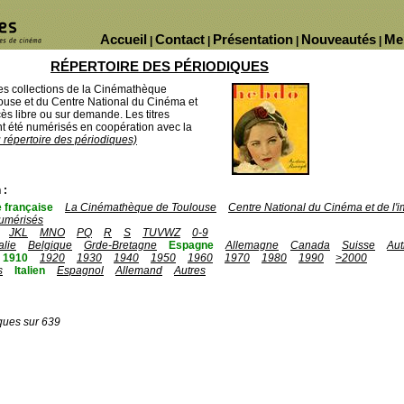
Accueil
Contact
Présentation
Nouveautés
Me
|
|
|
|
RÉPERTOIRE DES PÉRIODIQUES
des collections de la Cinémathèque
ouse et du Centre National du Cinéma et
ès libre ou sur demande. Les titres
 été numérisés en coopération avec la
u répertoire des périodiques)
 :
 française
La Cinémathèque de Toulouse
Centre National du Cinéma et de l
umérisés
JKL
MNO
PQ
R
S
TUVWZ
0-9
talie
Belgique
Grde-Bretagne
Espagne
Allemagne
Canada
Suisse
Aut
1910
1920
1930
1940
1950
1960
1970
1980
1990
>2000
s
Italien
Espagnol
Allemand
Autres
ques sur 639