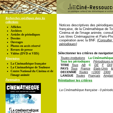
Recherches spécifiques dans les
collections
Notices descriptives des périodique
Affiches
française, de la Cinémathèque de To
Archives
Cinéma et de l'image animée, consul
Articles de périodiques
Les titres Cinémagazine et Paris-Ph
Dessins
coopération avec la BNF.
(Consulter 
Ouvrages
périodiques)
Photos en accés réservé
Revues de presse
Sélectionner les critères de navigation
Vidéos (DVD et VHS)
Toutes institutions
La Cinémathèque
Répertoires
Tous les périodiques
Périodiques n
La Cinémathèque française
TITRE
Tous
AB
C
DE
F
GHI
La Cinémathèque de Toulouse
PAYS
Tous
France
Etats-Unis
I
Centre National du Cinéma et de
DECENNIE
Toutes
<1900
1900
l'image animée
LANGUE
Toutes
Français
Anglai
Partenaires
Réinitialiser les critères
La Cinémathèque française - 0 périodi