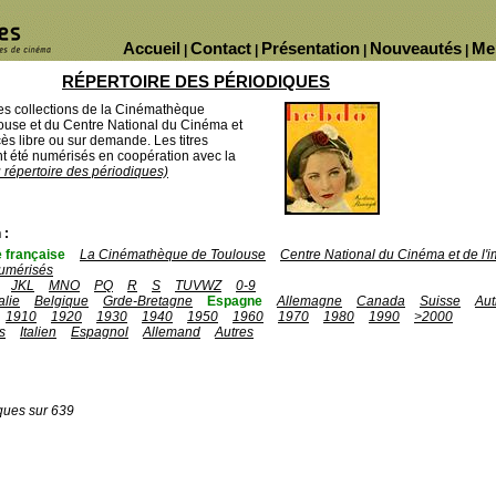
Accueil
Contact
Présentation
Nouveautés
Me
|
|
|
|
RÉPERTOIRE DES PÉRIODIQUES
des collections de la Cinémathèque
ouse et du Centre National du Cinéma et
ès libre ou sur demande. Les titres
 été numérisés en coopération avec la
u répertoire des périodiques)
 :
 française
La Cinémathèque de Toulouse
Centre National du Cinéma et de l
umérisés
JKL
MNO
PQ
R
S
TUVWZ
0-9
talie
Belgique
Grde-Bretagne
Espagne
Allemagne
Canada
Suisse
Aut
1910
1920
1930
1940
1950
1960
1970
1980
1990
>2000
s
Italien
Espagnol
Allemand
Autres
ques sur 639