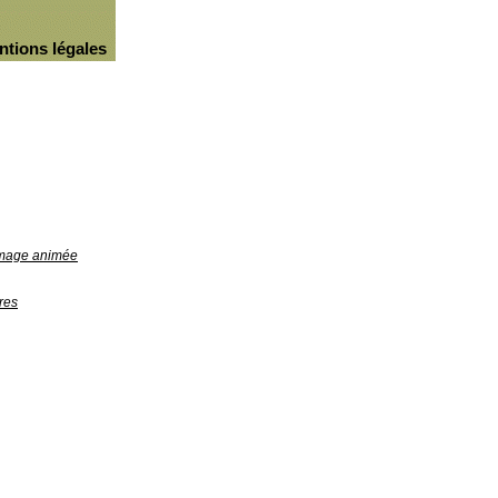
ntions légales
'image animée
res