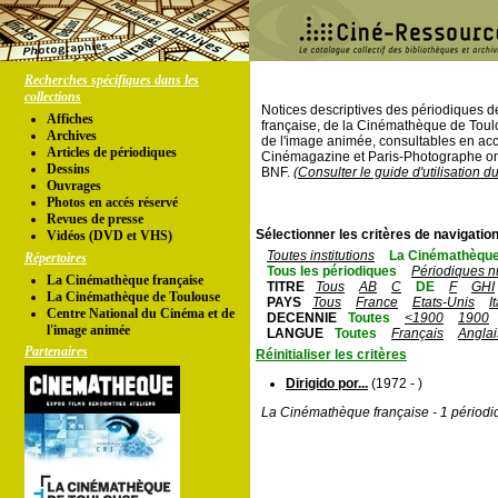
Recherches spécifiques dans les
collections
Notices descriptives des périodiques 
Affiches
française, de la Cinémathèque de Toul
Archives
de l'image animée, consultables en acc
Articles de périodiques
Cinémagazine et Paris-Photographe ont
Dessins
BNF.
(Consulter le guide d'utilisation d
Ouvrages
Photos en accés réservé
Revues de presse
Sélectionner les critères de navigation
Vidéos (DVD et VHS)
Toutes institutions
La Cinémathèque
Répertoires
Tous les périodiques
Périodiques n
La Cinémathèque française
TITRE
Tous
AB
C
DE
F
GHI
La Cinémathèque de Toulouse
PAYS
Tous
France
Etats-Unis
I
Centre National du Cinéma et de
DECENNIE
Toutes
<1900
1900
l'image animée
LANGUE
Toutes
Français
Anglai
Partenaires
Réinitialiser les critères
Dirigido por...
(1972 - )
La Cinémathèque française - 1 périodi