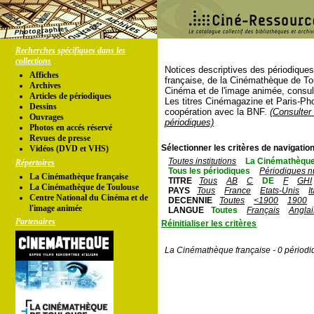
Recherches spécifiques dans les
collections
Notices descriptives des périodique
Affiches
française, de la Cinémathèque de To
Archives
Cinéma et de l'image animée, consul
Articles de périodiques
Les titres Cinémagazine et Paris-Ph
Dessins
coopération avec la BNF.
(Consulter 
Ouvrages
périodiques)
Photos en accés réservé
Revues de presse
Sélectionner les critères de navigation
Vidéos (DVD et VHS)
Toutes institutions
La Cinémathèque
Répertoires
Tous les périodiques
Périodiques n
La Cinémathèque française
TITRE
Tous
AB
C
DE
F
GHI
La Cinémathèque de Toulouse
PAYS
Tous
France
Etats-Unis
I
Centre National du Cinéma et de
DECENNIE
Toutes
<1900
1900
l'image animée
LANGUE
Toutes
Français
Anglai
Partenaires
Réinitialiser les critères
La Cinémathèque française - 0 périodi