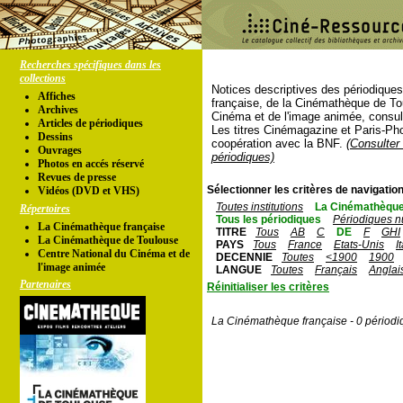
Recherches spécifiques dans les
collections
Notices descriptives des périodique
Affiches
française, de la Cinémathèque de To
Archives
Cinéma et de l'image animée, consul
Articles de périodiques
Les titres Cinémagazine et Paris-Ph
Dessins
coopération avec la BNF.
(Consulter 
Ouvrages
périodiques)
Photos en accés réservé
Revues de presse
Sélectionner les critères de navigation
Vidéos (DVD et VHS)
Toutes institutions
La Cinémathèque
Répertoires
Tous les périodiques
Périodiques n
La Cinémathèque française
TITRE
Tous
AB
C
DE
F
GHI
La Cinémathèque de Toulouse
PAYS
Tous
France
Etats-Unis
I
Centre National du Cinéma et de
DECENNIE
Toutes
<1900
1900
l'image animée
LANGUE
Toutes
Français
Anglai
Partenaires
Réinitialiser les critères
La Cinémathèque française - 0 périodi