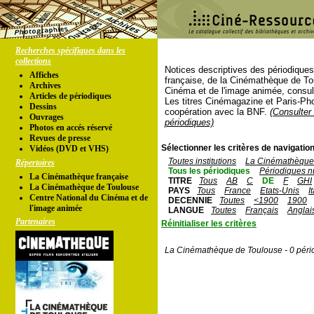
Recherches spécifiques dans les
collections
Notices descriptives des périodique
Affiches
française, de la Cinémathèque de To
Archives
Cinéma et de l'image animée, consul
Articles de périodiques
Les titres Cinémagazine et Paris-Ph
Dessins
coopération avec la BNF.
(Consulter 
Ouvrages
périodiques)
Photos en accés réservé
Revues de presse
Sélectionner les critères de navigation
Vidéos (DVD et VHS)
Toutes institutions
La Cinémathèque 
Répertoires
Tous les périodiques
Périodiques n
La Cinémathèque française
TITRE
Tous
AB
C
DE
F
GHI
La Cinémathèque de Toulouse
PAYS
Tous
France
Etats-Unis
I
Centre National du Cinéma et de
DECENNIE
Toutes
<1900
1900
l'image animée
LANGUE
Toutes
Français
Anglai
Partenaires
Réinitialiser les critères
La Cinémathèque de Toulouse - 0 péri