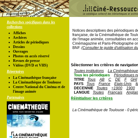
Recherches spécifiques dans les
collections
Notices descriptives des périodiques 
Affiches
française, de la Cinémathèque de Toul
Archives
de l'image animée, consultables en acc
Articles de périodiques
Cinémagazine et Paris-Photographe ont
Dessins
BNF.
(Consulter le guide d'utilisation d
Ouvrages
Photos en accés réservé
Revues de presse
Sélectionner les critères de navigation
Vidéos (DVD et VHS)
Toutes institutions
La Cinémathèque 
Répertoires
Tous les périodiques
Périodiques n
La Cinémathèque française
TITRE
Tous
AB
C
DE
F
GHI
La Cinémathèque de Toulouse
PAYS
Tous
France
Etats-Unis
I
Centre National du Cinéma et de
DECENNIE
Toutes
<1900
1900
l'image animée
LANGUE
Toutes
Français
Anglai
Partenaires
Réinitialiser les critères
La Cinémathèque de Toulouse - 0 péri