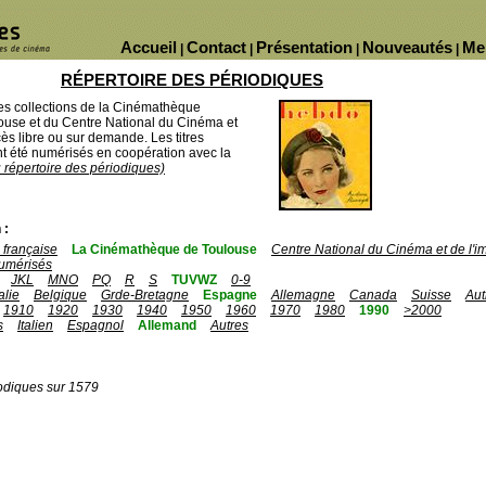
Accueil
Contact
Présentation
Nouveautés
Me
|
|
|
|
RÉPERTOIRE DES PÉRIODIQUES
des collections de la Cinémathèque
ouse et du Centre National du Cinéma et
ès libre ou sur demande. Les titres
 été numérisés en coopération avec la
u répertoire des périodiques)
 :
française
La Cinémathèque de Toulouse
Centre National du Cinéma et de l'
umérisés
JKL
MNO
PQ
R
S
TUVWZ
0-9
talie
Belgique
Grde-Bretagne
Espagne
Allemagne
Canada
Suisse
Aut
1910
1920
1930
1940
1950
1960
1970
1980
1990
>2000
s
Italien
Espagnol
Allemand
Autres
odiques sur 1579