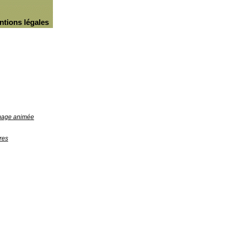
ntions légales
image animée
res