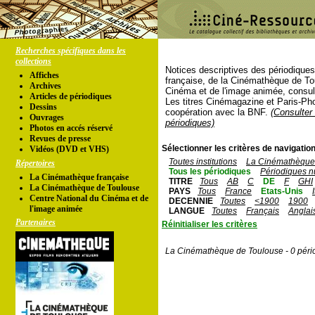
Recherches spécifiques dans les
collections
Notices descriptives des périodique
Affiches
française, de la Cinémathèque de To
Archives
Cinéma et de l'image animée, consul
Articles de périodiques
Les titres Cinémagazine et Paris-Ph
Dessins
coopération avec la BNF.
(Consulter 
Ouvrages
périodiques)
Photos en accés réservé
Revues de presse
Sélectionner les critères de navigation
Vidéos (DVD et VHS)
Toutes institutions
La Cinémathèque 
Répertoires
Tous les périodiques
Périodiques n
La Cinémathèque française
TITRE
Tous
AB
C
DE
F
GHI
La Cinémathèque de Toulouse
PAYS
Tous
France
Etats-Unis
Centre National du Cinéma et de
DECENNIE
Toutes
<1900
1900
l'image animée
LANGUE
Toutes
Français
Anglai
Partenaires
Réinitialiser les critères
La Cinémathèque de Toulouse - 0 péri