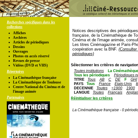
Recherches spécifiques dans les
collections
Notices descriptives des périodique
Affiches
française, de la Cinémathèque de To
Archives
Cinéma et de l'image animée, consul
Articles de périodiques
Les titres Cinémagazine et Paris-Ph
Dessins
coopération avec la BNF.
(Consulter 
Ouvrages
périodiques)
Photos en accés réservé
Revues de presse
Sélectionner les critères de navigation
Vidéos (DVD et VHS)
Toutes institutions
La Cinémathèque
Répertoires
Tous les périodiques
Périodiques n
La Cinémathèque française
TITRE
Tous
AB
C
DE
F
GHI
La Cinémathèque de Toulouse
PAYS
Tous
France
Etats-Unis
I
Centre National du Cinéma et de
DECENNIE
Toutes
<1900
1900
l'image animée
LANGUE
Toutes
Français
Anglai
Partenaires
Réinitialiser les critères
La Cinémathèque française - 0 périodi