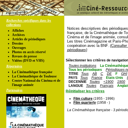
Recherches spécifiques dans les
collections
Notices descriptives des périodique
Affiches
française, de la Cinémathèque de To
Archives
Cinéma et de l'image animée, consul
Articles de périodiques
Les titres Cinémagazine et Paris-Ph
Dessins
coopération avec la BNF.
(Consulter 
Ouvrages
périodiques)
Photos en accés réservé
Revues de presse
Sélectionner les critères de navigation
Vidéos (DVD et VHS)
Toutes institutions
La Cinémathèque
Répertoires
Tous les périodiques
Périodiques n
La Cinémathèque française
TITRE
Tous
AB
C
DE
F
GHI
La Cinémathèque de Toulouse
PAYS
Tous
France
Etats-Unis
Centre National du Cinéma et de
DECENNIE
Toutes
<1900
1900
l'image animée
LANGUE
Toutes
Français
Anglai
Partenaires
Réinitialiser les critères
Film culture
(1955 - 1996)
Film quarterly
(1958 - )
La Cinémathèque française - 3 périodi