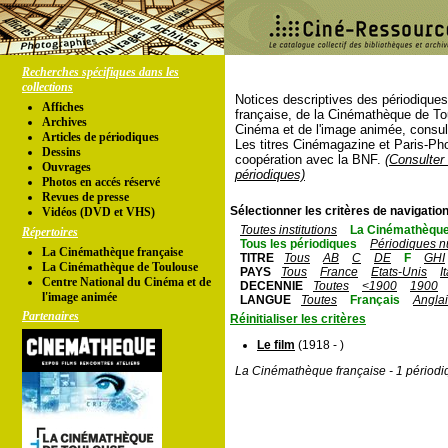
Recherches spécifiques dans les
collections
Notices descriptives des périodique
Affiches
française, de la Cinémathèque de To
Archives
Cinéma et de l'image animée, consul
Articles de périodiques
Les titres Cinémagazine et Paris-Ph
Dessins
coopération avec la BNF.
(Consulter 
Ouvrages
périodiques)
Photos en accés réservé
Revues de presse
Sélectionner les critères de navigation
Vidéos (DVD et VHS)
Toutes institutions
La Cinémathèque
Répertoires
Tous les périodiques
Périodiques n
La Cinémathèque française
TITRE
Tous
AB
C
DE
F
GHI
La Cinémathèque de Toulouse
PAYS
Tous
France
Etats-Unis
I
Centre National du Cinéma et de
DECENNIE
Toutes
<1900
1900
l'image animée
LANGUE
Toutes
Français
Angla
Partenaires
Réinitialiser les critères
Le film
(1918 - )
La Cinémathèque française - 1 périodi