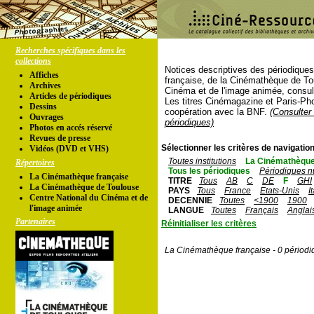
Recherches spécifiques dans les
collections
Notices descriptives des périodique
Affiches
française, de la Cinémathèque de To
Archives
Cinéma et de l'image animée, consul
Articles de périodiques
Les titres Cinémagazine et Paris-Ph
Dessins
coopération avec la BNF.
(Consulter 
Ouvrages
périodiques)
Photos en accés réservé
Revues de presse
Sélectionner les critères de navigation
Vidéos (DVD et VHS)
Toutes institutions
La Cinémathèque
Répertoires
Tous les périodiques
Périodiques n
La Cinémathèque française
TITRE
Tous
AB
C
DE
F
GHI
La Cinémathèque de Toulouse
PAYS
Tous
France
Etats-Unis
I
Centre National du Cinéma et de
DECENNIE
Toutes
<1900
1900
l'image animée
LANGUE
Toutes
Français
Anglai
Partenaires
Réinitialiser les critères
La Cinémathèque française - 0 périodi