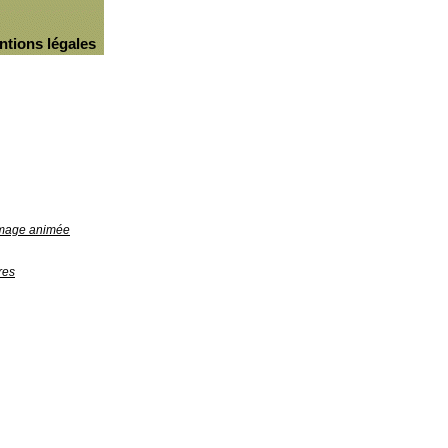
ntions légales
'image animée
res