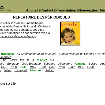
Accueil
Contact
Présentation
Nouveautés
Me
|
|
|
|
RÉPERTOIRE DES PÉRIODIQUES
des collections de la Cinémathèque
ouse et du Centre National du Cinéma et
ès libre ou sur demande. Les titres
 été numérisés en coopération avec la
u répertoire des périodiques)
 :
 française
La Cinémathèque de Toulouse
Centre National du Cinéma et de l
umérisés
JKL
MNO
PQ
R
S
TUVWZ
0-9
talie
Belgique
Grde-Bretagne
Espagne
Allemagne
Canada
Suisse
Aut
1910
1920
1930
1940
1950
1960
1970
1980
1990
>2000
s
Italien
Espagnol
Allemand
Autres
ques sur 639