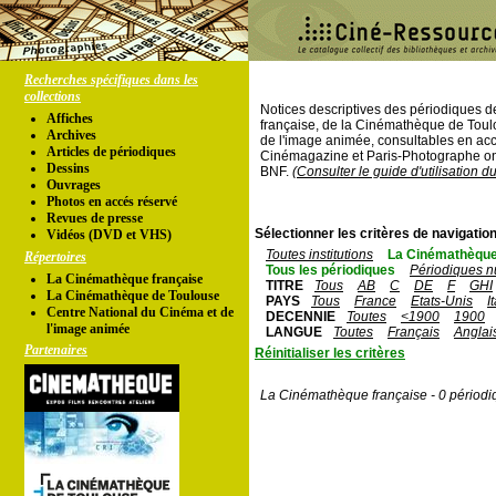
Recherches spécifiques dans les
collections
Notices descriptives des périodiques 
Affiches
française, de la Cinémathèque de Toul
Archives
de l'image animée, consultables en acc
Articles de périodiques
Cinémagazine et Paris-Photographe ont
Dessins
BNF.
(Consulter le guide d'utilisation d
Ouvrages
Photos en accés réservé
Revues de presse
Sélectionner les critères de navigation
Vidéos (DVD et VHS)
Toutes institutions
La Cinémathèque
Répertoires
Tous les périodiques
Périodiques n
La Cinémathèque française
TITRE
Tous
AB
C
DE
F
GHI
La Cinémathèque de Toulouse
PAYS
Tous
France
Etats-Unis
I
Centre National du Cinéma et de
DECENNIE
Toutes
<1900
1900
l'image animée
LANGUE
Toutes
Français
Anglai
Partenaires
Réinitialiser les critères
La Cinémathèque française - 0 périodi