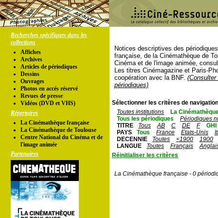
Recherches spécifiques dans les
collections
Notices descriptives des périodique
Affiches
française, de la Cinémathèque de To
Archives
Cinéma et de l'image animée, consul
Articles de périodiques
Les titres Cinémagazine et Paris-Ph
Dessins
coopération avec la BNF.
(Consulter 
Ouvrages
périodiques)
Photos en accés réservé
Revues de presse
Sélectionner les critères de navigation
Vidéos (DVD et VHS)
Toutes institutions
La Cinémathèque
Répertoires
Tous les périodiques
Périodiques n
La Cinémathèque française
TITRE
Tous
AB
C
DE
F
GHI
La Cinémathèque de Toulouse
PAYS
Tous
France
Etats-Unis
I
Centre National du Cinéma et de
DECENNIE
Toutes
<1900
1900
l'image animée
LANGUE
Toutes
Français
Anglai
Partenaires
Réinitialiser les critères
La Cinémathèque française - 0 périodi