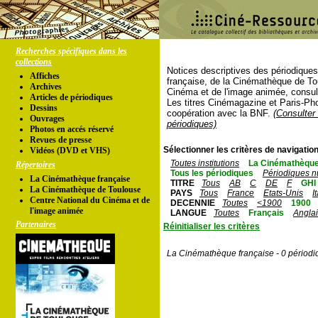
Recherches spécifiques dans les
collections
Notices descriptives des périodique
Affiches
française, de la Cinémathèque de To
Archives
Cinéma et de l'image animée, consul
Articles de périodiques
Les titres Cinémagazine et Paris-Ph
Dessins
coopération avec la BNF.
(Consulter 
Ouvrages
périodiques)
Photos en accés réservé
Revues de presse
Sélectionner les critères de navigation
Vidéos (DVD et VHS)
Toutes institutions
La Cinémathèque
Répertoires
Tous les périodiques
Périodiques n
La Cinémathèque française
TITRE
Tous
AB
C
DE
F
GHI
La Cinémathèque de Toulouse
PAYS
Tous
France
Etats-Unis
I
Centre National du Cinéma et de
DECENNIE
Toutes
<1900
1900
l'image animée
LANGUE
Toutes
Français
Angla
Partenaires
Réinitialiser les critères
La Cinémathèque française - 0 périodi