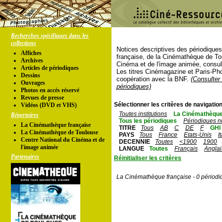
Recherches spécifiques dans les
collections
Notices descriptives des périodique
Affiches
française, de la Cinémathèque de To
Archives
Cinéma et de l'image animée, consul
Articles de périodiques
Les titres Cinémagazine et Paris-Ph
Dessins
coopération avec la BNF.
(Consulter 
Ouvrages
périodiques)
Photos en accés réservé
Revues de presse
Sélectionner les critères de navigation
Vidéos (DVD et VHS)
Toutes institutions
La Cinémathèque
Répertoires
Tous les périodiques
Périodiques n
La Cinémathèque française
TITRE
Tous
AB
C
DE
F
GHI
La Cinémathèque de Toulouse
PAYS
Tous
France
Etats-Unis
I
Centre National du Cinéma et de
DECENNIE
Toutes
<1900
1900
l'image animée
LANGUE
Toutes
Français
Anglai
Partenaires
Réinitialiser les critères
La Cinémathèque française - 0 périodi