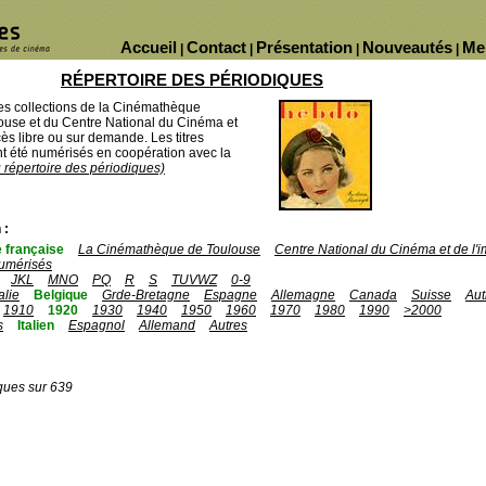
Accueil
Contact
Présentation
Nouveautés
Me
|
|
|
|
RÉPERTOIRE DES PÉRIODIQUES
des collections de la Cinémathèque
ouse et du Centre National du Cinéma et
ès libre ou sur demande. Les titres
 été numérisés en coopération avec la
u répertoire des périodiques)
 :
 française
La Cinémathèque de Toulouse
Centre National du Cinéma et de l
umérisés
JKL
MNO
PQ
R
S
TUVWZ
0-9
talie
Belgique
Grde-Bretagne
Espagne
Allemagne
Canada
Suisse
Aut
1910
1920
1930
1940
1950
1960
1970
1980
1990
>2000
s
Italien
Espagnol
Allemand
Autres
ques sur 639