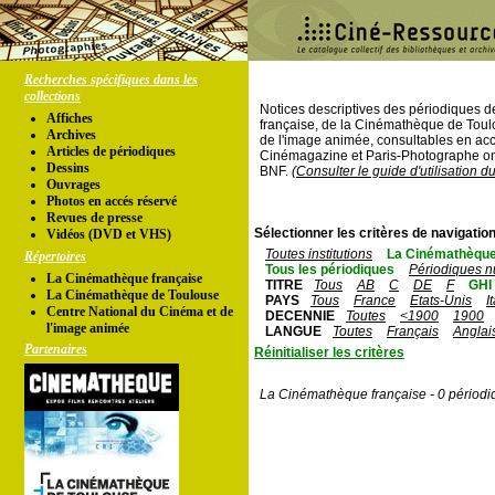
Recherches spécifiques dans les
collections
Notices descriptives des périodiques 
Affiches
française, de la Cinémathèque de Toul
Archives
de l'image animée, consultables en acc
Articles de périodiques
Cinémagazine et Paris-Photographe ont
Dessins
BNF.
(Consulter le guide d'utilisation d
Ouvrages
Photos en accés réservé
Revues de presse
Sélectionner les critères de navigation
Vidéos (DVD et VHS)
Toutes institutions
La Cinémathèque
Répertoires
Tous les périodiques
Périodiques n
La Cinémathèque française
TITRE
Tous
AB
C
DE
F
GHI
La Cinémathèque de Toulouse
PAYS
Tous
France
Etats-Unis
I
Centre National du Cinéma et de
DECENNIE
Toutes
<1900
1900
l'image animée
LANGUE
Toutes
Français
Anglai
Partenaires
Réinitialiser les critères
La Cinémathèque française - 0 périodi