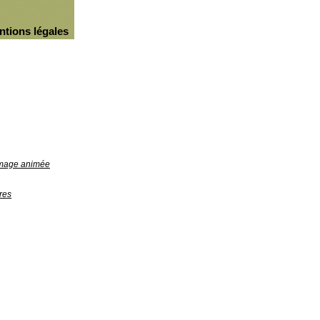
ntions légales
'image animée
res