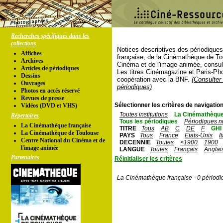
Recherches spécifiques dans les
collections
Notices descriptives des périodique
Affiches
française, de la Cinémathèque de To
Archives
Cinéma et de l'image animée, consul
Articles de périodiques
Les titres Cinémagazine et Paris-Ph
Dessins
coopération avec la BNF.
(Consulter 
Ouvrages
périodiques)
Photos en accés réservé
Revues de presse
Sélectionner les critères de navigation
Vidéos (DVD et VHS)
Toutes institutions
La Cinémathèque
Répertoires
Tous les périodiques
Périodiques n
La Cinémathèque française
TITRE
Tous
AB
C
DE
F
GHI
La Cinémathèque de Toulouse
PAYS
Tous
France
Etats-Unis
I
Centre National du Cinéma et de
DECENNIE
Toutes
<1900
1900
l'image animée
LANGUE
Toutes
Français
Anglai
Partenaires
Réinitialiser les critères
La Cinémathèque française - 0 périodi