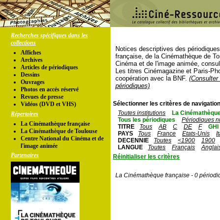
Recherches spécifiques dans les
collections
Notices descriptives des périodique
Affiches
française, de la Cinémathèque de To
Archives
Cinéma et de l'image animée, consul
Articles de périodiques
Les titres Cinémagazine et Paris-Ph
Dessins
coopération avec la BNF.
(Consulter 
Ouvrages
périodiques)
Photos en accés réservé
Revues de presse
Sélectionner les critères de navigation
Vidéos (DVD et VHS)
Toutes institutions
La Cinémathèque
Répertoires
Tous les périodiques
Périodiques n
La Cinémathèque française
TITRE
Tous
AB
C
DE
F
GHI
La Cinémathèque de Toulouse
PAYS
Tous
France
Etats-Unis
I
Centre National du Cinéma et de
DECENNIE
Toutes
<1900
1900
l'image animée
LANGUE
Toutes
Français
Anglai
Partenaires
Réinitialiser les critères
La Cinémathèque française - 0 périodi