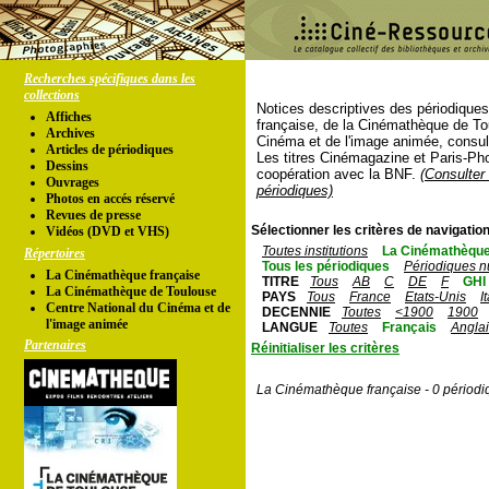
Recherches spécifiques dans les
collections
Notices descriptives des périodique
Affiches
française, de la Cinémathèque de To
Archives
Cinéma et de l'image animée, consul
Articles de périodiques
Les titres Cinémagazine et Paris-Ph
Dessins
coopération avec la BNF.
(Consulter 
Ouvrages
périodiques)
Photos en accés réservé
Revues de presse
Sélectionner les critères de navigation
Vidéos (DVD et VHS)
Toutes institutions
La Cinémathèque
Répertoires
Tous les périodiques
Périodiques n
La Cinémathèque française
TITRE
Tous
AB
C
DE
F
GHI
La Cinémathèque de Toulouse
PAYS
Tous
France
Etats-Unis
I
Centre National du Cinéma et de
DECENNIE
Toutes
<1900
1900
l'image animée
LANGUE
Toutes
Français
Angla
Partenaires
Réinitialiser les critères
La Cinémathèque française - 0 périodi