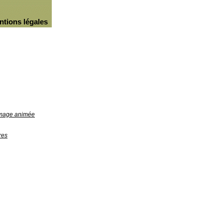
ntions légales
'image animée
res