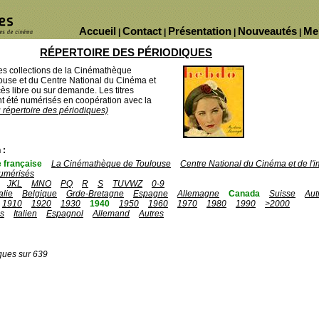
Accueil
Contact
Présentation
Nouveautés
Me
|
|
|
|
RÉPERTOIRE DES PÉRIODIQUES
des collections de la Cinémathèque
ouse et du Centre National du Cinéma et
ès libre ou sur demande. Les titres
 été numérisés en coopération avec la
u répertoire des périodiques)
 :
 française
La Cinémathèque de Toulouse
Centre National du Cinéma et de l
umérisés
JKL
MNO
PQ
R
S
TUVWZ
0-9
talie
Belgique
Grde-Bretagne
Espagne
Allemagne
Canada
Suisse
Aut
1910
1920
1930
1940
1950
1960
1970
1980
1990
>2000
is
Italien
Espagnol
Allemand
Autres
ques sur 639