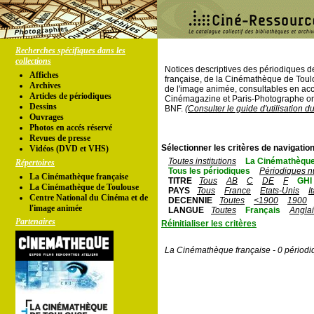
Recherches spécifiques dans les
collections
Notices descriptives des périodiques 
Affiches
française, de la Cinémathèque de Toul
Archives
de l'image animée, consultables en acc
Articles de périodiques
Cinémagazine et Paris-Photographe ont
Dessins
BNF.
(Consulter le guide d'utilisation d
Ouvrages
Photos en accés réservé
Revues de presse
Sélectionner les critères de navigation
Vidéos (DVD et VHS)
Toutes institutions
La Cinémathèque
Répertoires
Tous les périodiques
Périodiques n
La Cinémathèque française
TITRE
Tous
AB
C
DE
F
GHI
La Cinémathèque de Toulouse
PAYS
Tous
France
Etats-Unis
I
Centre National du Cinéma et de
DECENNIE
Toutes
<1900
1900
l'image animée
LANGUE
Toutes
Français
Angla
Partenaires
Réinitialiser les critères
La Cinémathèque française - 0 périodi