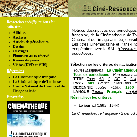
Recherches spécifiques dans les
collections
Notices descriptives des périodique
Affiches
française, de la Cinémathèque de To
Archives
Cinéma et de l'image animée, consul
Articles de périodiques
Les titres Cinémagazine et Paris-Ph
Dessins
coopération avec la BNF.
(Consulter 
Ouvrages
périodiques)
Photos en accés réservé
Revues de presse
Sélectionner les critères de navigation
Vidéos (DVD et VHS)
Toutes institutions
La Cinémathèque
Répertoires
Tous les périodiques
Périodiques n
La Cinémathèque française
TITRE
Tous
AB
C
DE
F
GHI
La Cinémathèque de Toulouse
PAYS
Tous
France
Etats-Unis
I
Centre National du Cinéma et de
DECENNIE
Toutes
<1900
1900
l'image animée
LANGUE
Toutes
Français
Angla
Partenaires
Réinitialiser les critères
Le journal
(1892 - 1944)
La Cinémathèque française - 2 périodi