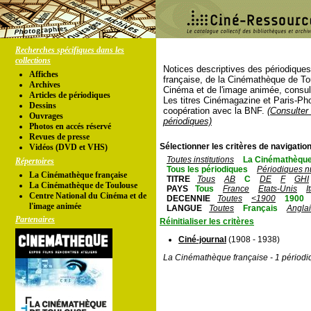
Recherches spécifiques dans les
collections
Notices descriptives des périodique
Affiches
française, de la Cinémathèque de To
Archives
Cinéma et de l'image animée, consul
Articles de périodiques
Les titres Cinémagazine et Paris-Ph
Dessins
coopération avec la BNF.
(Consulter 
Ouvrages
périodiques)
Photos en accés réservé
Revues de presse
Sélectionner les critères de navigation
Vidéos (DVD et VHS)
Toutes institutions
La Cinémathèque
Répertoires
Tous les périodiques
Périodiques n
La Cinémathèque française
TITRE
Tous
AB
C
DE
F
GHI
La Cinémathèque de Toulouse
PAYS
Tous
France
Etats-Unis
I
Centre National du Cinéma et de
DECENNIE
Toutes
<1900
1900
l'image animée
LANGUE
Toutes
Français
Angla
Partenaires
Réinitialiser les critères
Ciné-journal
(1908 - 1938)
La Cinémathèque française - 1 périodi