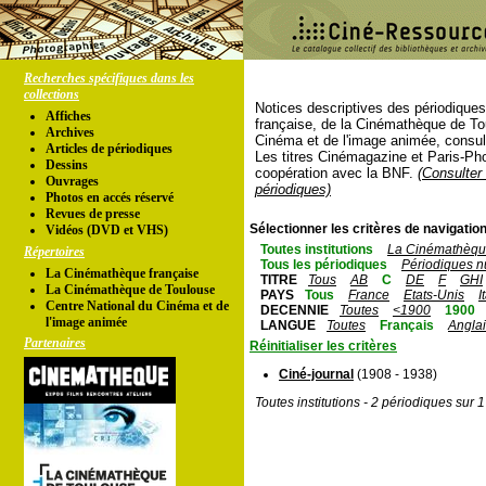
Recherches spécifiques dans les
collections
Notices descriptives des périodique
Affiches
française, de la Cinémathèque de To
Archives
Cinéma et de l'image animée, consul
Articles de périodiques
Les titres Cinémagazine et Paris-Ph
Dessins
coopération avec la BNF.
(Consulter 
Ouvrages
périodiques)
Photos en accés réservé
Revues de presse
Sélectionner les critères de navigation
Vidéos (DVD et VHS)
Toutes institutions
La Cinémathèque
Répertoires
Tous les périodiques
Périodiques n
La Cinémathèque française
TITRE
Tous
AB
C
DE
F
GHI
La Cinémathèque de Toulouse
PAYS
Tous
France
Etats-Unis
I
Centre National du Cinéma et de
DECENNIE
Toutes
<1900
1900
l'image animée
LANGUE
Toutes
Français
Angla
Partenaires
Réinitialiser les critères
Ciné-journal
(1908 - 1938)
Toutes institutions - 2 périodiques sur 