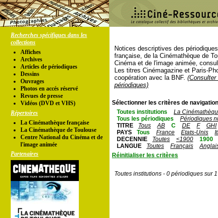
Recherches spécifiques dans les
collections
Notices descriptives des périodique
Affiches
française, de la Cinémathèque de To
Archives
Cinéma et de l'image animée, consul
Articles de périodiques
Les titres Cinémagazine et Paris-Ph
Dessins
coopération avec la BNF.
(Consulter 
Ouvrages
périodiques)
Photos en accés réservé
Revues de presse
Sélectionner les critères de navigation
Vidéos (DVD et VHS)
Toutes institutions
La Cinémathèque
Répertoires
Tous les périodiques
Périodiques n
La Cinémathèque française
TITRE
Tous
AB
C
DE
F
GHI
La Cinémathèque de Toulouse
PAYS
Tous
France
Etats-Unis
I
Centre National du Cinéma et de
DECENNIE
Toutes
<1900
1900
l'image animée
LANGUE
Toutes
Français
Anglai
Partenaires
Réinitialiser les critères
Toutes institutions - 0 périodiques sur 