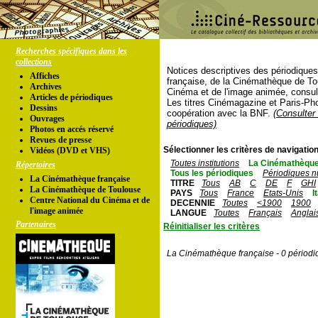
Recherches spécifiques dans les
collections
Notices descriptives des périodique
Affiches
française, de la Cinémathèque de To
Archives
Cinéma et de l'image animée, consul
Articles de périodiques
Les titres Cinémagazine et Paris-Ph
Dessins
coopération avec la BNF.
(Consulter 
Ouvrages
périodiques)
Photos en accés réservé
Revues de presse
Sélectionner les critères de navigation
Vidéos (DVD et VHS)
Toutes institutions
La Cinémathèque
Répertoires
Tous les périodiques
Périodiques n
La Cinémathèque française
TITRE
Tous
AB
C
DE
F
GHI
La Cinémathèque de Toulouse
PAYS
Tous
France
Etats-Unis
I
Centre National du Cinéma et de
DECENNIE
Toutes
<1900
1900
l'image animée
LANGUE
Toutes
Français
Anglai
Partenaires
Réinitialiser les critères
La Cinémathèque française - 0 périodi