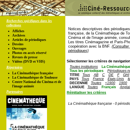
Recherches spécifiques dans les
collections
Notices descriptives des périodique
Affiches
française, de la Cinémathèque de To
Archives
Cinéma et de l'image animée, consul
Articles de périodiques
Les titres Cinémagazine et Paris-Ph
Dessins
coopération avec la BNF.
(Consulter 
Ouvrages
périodiques)
Photos en accés réservé
Revues de presse
Sélectionner les critères de navigation
Vidéos (DVD et VHS)
Toutes institutions
La Cinémathèque
Répertoires
Tous les périodiques
Périodiques n
La Cinémathèque française
TITRE
Tous
AB
C
DE
F
GHI
La Cinémathèque de Toulouse
PAYS
Tous
France
Etats-Unis
I
Centre National du Cinéma et de
DECENNIE
Toutes
<1900
1900
l'image animée
LANGUE
Toutes
Français
Angla
Partenaires
Réinitialiser les critères
La Cinémathèque française - 0 périodi