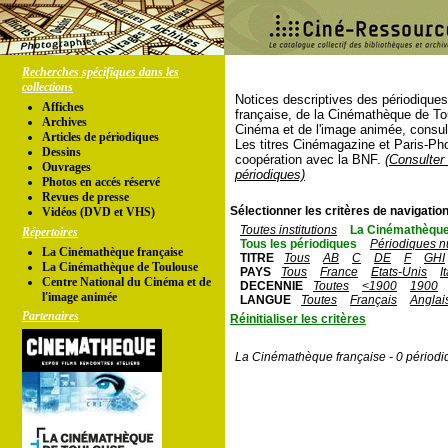
Recherches spécifiques dans les
collections
Notices descriptives des périodique
Affiches
française, de la Cinémathèque de To
Archives
Cinéma et de l'image animée, consul
Articles de périodiques
Les titres Cinémagazine et Paris-Ph
Dessins
coopération avec la BNF.
(Consulter 
Ouvrages
périodiques)
Photos en accés réservé
Revues de presse
Sélectionner les critères de navigation
Vidéos (DVD et VHS)
Toutes institutions
La Cinémathèque
Répertoires
Tous les périodiques
Périodiques n
La Cinémathèque française
TITRE
Tous
AB
C
DE
F
GHI
La Cinémathèque de Toulouse
PAYS
Tous
France
Etats-Unis
I
Centre National du Cinéma et de
DECENNIE
Toutes
<1900
1900
l'image animée
LANGUE
Toutes
Français
Anglai
Partenaires
Réinitialiser les critères
La Cinémathèque française - 0 périodi