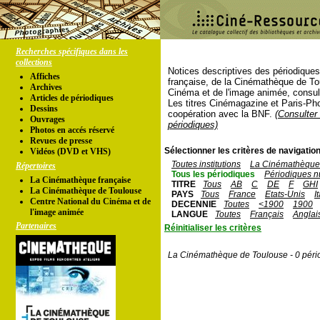
Recherches spécifiques dans les
collections
Notices descriptives des périodique
Affiches
française, de la Cinémathèque de To
Archives
Cinéma et de l'image animée, consul
Articles de périodiques
Les titres Cinémagazine et Paris-Ph
Dessins
coopération avec la BNF.
(Consulter 
Ouvrages
périodiques)
Photos en accés réservé
Revues de presse
Sélectionner les critères de navigation
Vidéos (DVD et VHS)
Toutes institutions
La Cinémathèque 
Répertoires
Tous les périodiques
Périodiques n
La Cinémathèque française
TITRE
Tous
AB
C
DE
F
GHI
La Cinémathèque de Toulouse
PAYS
Tous
France
Etats-Unis
I
Centre National du Cinéma et de
DECENNIE
Toutes
<1900
1900
l'image animée
LANGUE
Toutes
Français
Anglai
Partenaires
Réinitialiser les critères
La Cinémathèque de Toulouse - 0 péri