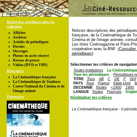
Recherches spécifiques dans les
collections
Notices descriptives des périodique
Affiches
française, de la Cinémathèque de To
Archives
Cinéma et de l'image animée, consul
Articles de périodiques
Les titres Cinémagazine et Paris-Ph
Dessins
coopération avec la BNF.
(Consulter 
Ouvrages
périodiques)
Photos en accés réservé
Revues de presse
Sélectionner les critères de navigation
Vidéos (DVD et VHS)
Toutes institutions
La Cinémathèque
Répertoires
Tous les périodiques
Périodiques n
La Cinémathèque française
TITRE
Tous
AB
C
DE
F
GHI
La Cinémathèque de Toulouse
PAYS
Tous
France
Etats-Unis
I
Centre National du Cinéma et de
DECENNIE
Toutes
<1900
1900
l'image animée
LANGUE
Toutes
Français
Anglai
Partenaires
Réinitialiser les critères
La Cinémathèque française - 0 périodi