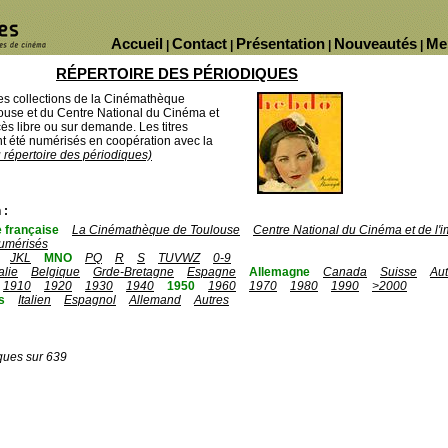
Accueil
Contact
Présentation
Nouveautés
Me
|
|
|
|
RÉPERTOIRE DES PÉRIODIQUES
des collections de la Cinémathèque
ouse et du Centre National du Cinéma et
ès libre ou sur demande. Les titres
 été numérisés en coopération avec la
u répertoire des périodiques)
 :
 française
La Cinémathèque de Toulouse
Centre National du Cinéma et de l
umérisés
JKL
MNO
PQ
R
S
TUVWZ
0-9
talie
Belgique
Grde-Bretagne
Espagne
Allemagne
Canada
Suisse
Aut
1910
1920
1930
1940
1950
1960
1970
1980
1990
>2000
s
Italien
Espagnol
Allemand
Autres
ques sur 639