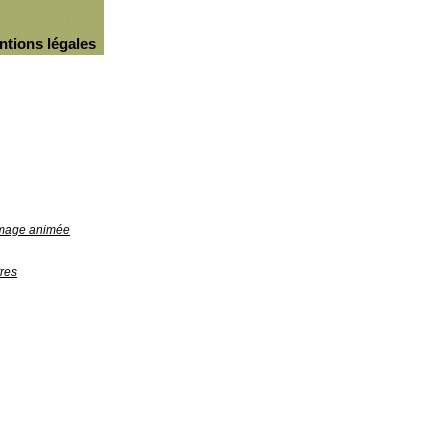
ntions légales
'image animée
res