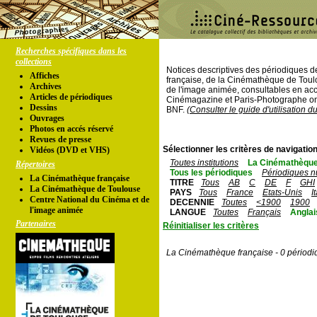
Recherches spécifiques dans les
collections
Notices descriptives des périodiques 
Affiches
française, de la Cinémathèque de Toul
Archives
de l'image animée, consultables en acc
Articles de périodiques
Cinémagazine et Paris-Photographe ont
Dessins
BNF.
(Consulter le guide d'utilisation d
Ouvrages
Photos en accés réservé
Revues de presse
Sélectionner les critères de navigation
Vidéos (DVD et VHS)
Toutes institutions
La Cinémathèque
Répertoires
Tous les périodiques
Périodiques n
La Cinémathèque française
TITRE
Tous
AB
C
DE
F
GHI
La Cinémathèque de Toulouse
PAYS
Tous
France
Etats-Unis
I
Centre National du Cinéma et de
DECENNIE
Toutes
<1900
1900
l'image animée
LANGUE
Toutes
Français
Anglai
Partenaires
Réinitialiser les critères
La Cinémathèque française - 0 périodi