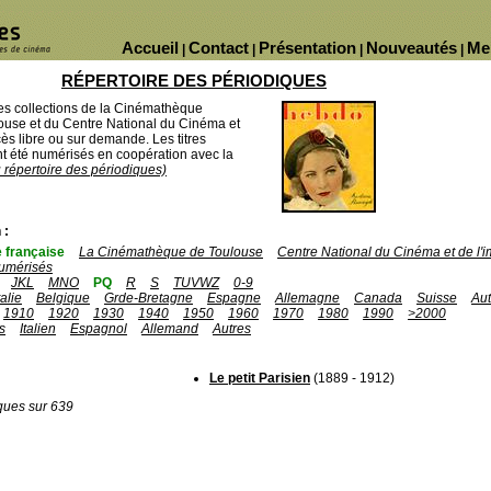
Accueil
Contact
Présentation
Nouveautés
Me
|
|
|
|
RÉPERTOIRE DES PÉRIODIQUES
des collections de la Cinémathèque
ouse et du Centre National du Cinéma et
ès libre ou sur demande. Les titres
 été numérisés en coopération avec la
u répertoire des périodiques)
 :
 française
La Cinémathèque de Toulouse
Centre National du Cinéma et de l
umérisés
JKL
MNO
PQ
R
S
TUVWZ
0-9
talie
Belgique
Grde-Bretagne
Espagne
Allemagne
Canada
Suisse
Aut
1910
1920
1930
1940
1950
1960
1970
1980
1990
>2000
s
Italien
Espagnol
Allemand
Autres
Le petit Parisien
(1889 - 1912)
ques sur 639