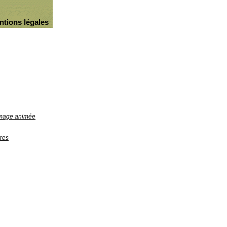
ntions légales
'image animée
res