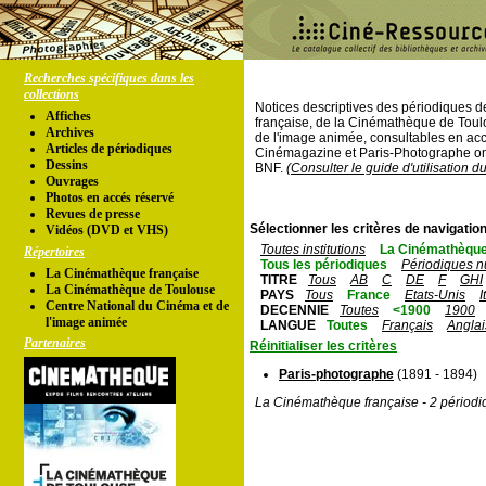
Recherches spécifiques dans les
collections
Notices descriptives des périodiques 
Affiches
française, de la Cinémathèque de Toul
Archives
de l'image animée, consultables en acc
Articles de périodiques
Cinémagazine et Paris-Photographe ont
Dessins
BNF.
(Consulter le guide d'utilisation d
Ouvrages
Photos en accés réservé
Revues de presse
Sélectionner les critères de navigation
Vidéos (DVD et VHS)
Toutes institutions
La Cinémathèque
Répertoires
Tous les périodiques
Périodiques n
La Cinémathèque française
TITRE
Tous
AB
C
DE
F
GHI
La Cinémathèque de Toulouse
PAYS
Tous
France
Etats-Unis
I
Centre National du Cinéma et de
DECENNIE
Toutes
<1900
1900
l'image animée
LANGUE
Toutes
Français
Anglai
Partenaires
Réinitialiser les critères
Paris-photographe
(1891 - 1894)
La Cinémathèque française - 2 périodi