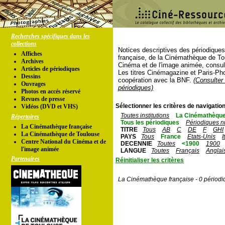
Recherches spécifiques dans les
collections
Notices descriptives des périodique
Affiches
française, de la Cinémathèque de To
Archives
Cinéma et de l'image animée, consul
Articles de périodiques
Les titres Cinémagazine et Paris-Ph
Dessins
coopération avec la BNF.
(Consulter 
Ouvrages
périodiques)
Photos en accés réservé
Revues de presse
Sélectionner les critères de navigation
Vidéos (DVD et VHS)
Toutes institutions
La Cinémathèque
Répertoires
Tous les périodiques
Périodiques n
La Cinémathèque française
TITRE
Tous
AB
C
DE
F
GHI
La Cinémathèque de Toulouse
PAYS
Tous
France
Etats-Unis
I
Centre National du Cinéma et de
DECENNIE
Toutes
<1900
1900
l'image animée
LANGUE
Toutes
Français
Anglai
Partenaires
Réinitialiser les critères
La Cinémathèque française - 0 périodi