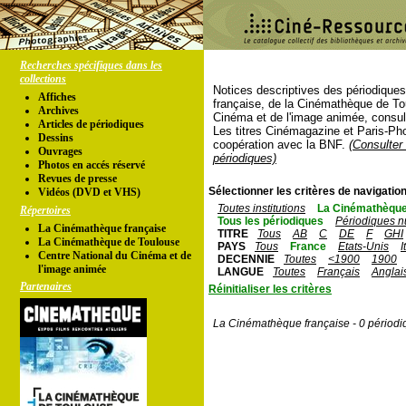
Recherches spécifiques dans les
collections
Notices descriptives des périodique
Affiches
française, de la Cinémathèque de To
Archives
Cinéma et de l'image animée, consul
Articles de périodiques
Les titres Cinémagazine et Paris-Ph
Dessins
coopération avec la BNF.
(Consulter 
Ouvrages
périodiques)
Photos en accés réservé
Revues de presse
Sélectionner les critères de navigation
Vidéos (DVD et VHS)
Toutes institutions
La Cinémathèque
Répertoires
Tous les périodiques
Périodiques n
La Cinémathèque française
TITRE
Tous
AB
C
DE
F
GHI
La Cinémathèque de Toulouse
PAYS
Tous
France
Etats-Unis
I
Centre National du Cinéma et de
DECENNIE
Toutes
<1900
1900
l'image animée
LANGUE
Toutes
Français
Anglai
Partenaires
Réinitialiser les critères
La Cinémathèque française - 0 périodi