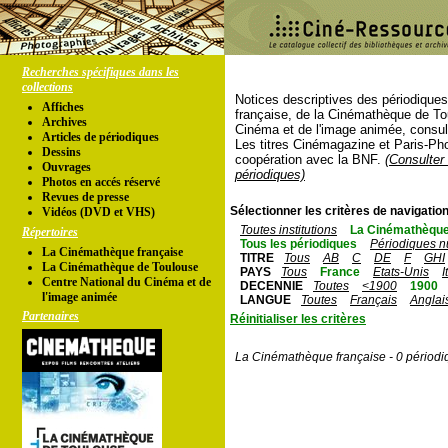
Recherches spécifiques dans les
collections
Notices descriptives des périodique
Affiches
française, de la Cinémathèque de To
Archives
Cinéma et de l'image animée, consul
Articles de périodiques
Les titres Cinémagazine et Paris-Ph
Dessins
coopération avec la BNF.
(Consulter 
Ouvrages
périodiques)
Photos en accés réservé
Revues de presse
Sélectionner les critères de navigation
Vidéos (DVD et VHS)
Toutes institutions
La Cinémathèque
Répertoires
Tous les périodiques
Périodiques n
La Cinémathèque française
TITRE
Tous
AB
C
DE
F
GHI
La Cinémathèque de Toulouse
PAYS
Tous
France
Etats-Unis
I
Centre National du Cinéma et de
DECENNIE
Toutes
<1900
1900
l'image animée
LANGUE
Toutes
Français
Anglai
Partenaires
Réinitialiser les critères
La Cinémathèque française - 0 périodi