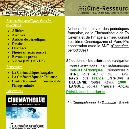
Recherches spécifiques dans les
collections
Notices descriptives des périodique
Affiches
française, de la Cinémathèque de To
Archives
Cinéma et de l'image animée, consul
Articles de périodiques
Les titres Cinémagazine et Paris-Ph
Dessins
coopération avec la BNF.
(Consulter 
Ouvrages
périodiques)
Photos en accés réservé
Revues de presse
Sélectionner les critères de navigation
Vidéos (DVD et VHS)
Toutes institutions
La Cinémathèque 
Répertoires
Tous les périodiques
Périodiques n
La Cinémathèque française
TITRE
Tous
AB
C
DE
F
GHI
La Cinémathèque de Toulouse
PAYS
Tous
France
Etats-Unis
I
Centre National du Cinéma et de
DECENNIE
Toutes
<1900
1900
l'image animée
LANGUE
Toutes
Français
Anglai
Partenaires
Réinitialiser les critères
La Cinémathèque de Toulouse - 0 péri