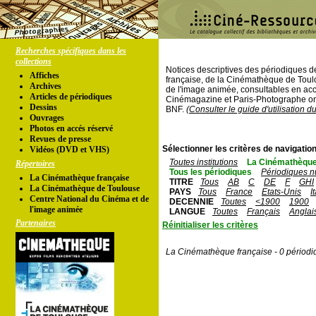
Recherches spécifiques dans les
collections
Notices descriptives des périodiques 
Affiches
française, de la Cinémathèque de Toul
Archives
de l'image animée, consultables en acc
Articles de périodiques
Cinémagazine et Paris-Photographe ont
Dessins
BNF.
(Consulter le guide d'utilisation d
Ouvrages
Photos en accés réservé
Revues de presse
Sélectionner les critères de navigation
Vidéos (DVD et VHS)
Toutes institutions
La Cinémathèque
Répertoires
Tous les périodiques
Périodiques n
La Cinémathèque française
TITRE
Tous
AB
C
DE
F
GHI
La Cinémathèque de Toulouse
PAYS
Tous
France
Etats-Unis
I
Centre National du Cinéma et de
DECENNIE
Toutes
<1900
1900
l'image animée
LANGUE
Toutes
Français
Anglai
Partenaires
Réinitialiser les critères
La Cinémathèque française - 0 périodi