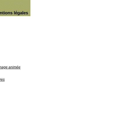
ntions légales
'image animée
res