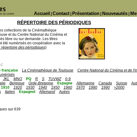
Accueil
Contact
Présentation
Nouveautés
Me
|
|
|
|
RÉPERTOIRE DES PÉRIODIQUES
des collections de la Cinémathèque
ouse et du Centre National du Cinéma et
ès libre ou sur demande. Les titres
 été numérisés en coopération avec la
u répertoire des périodiques)
 :
 française
La Cinémathèque de Toulouse
Centre National du Cinéma et de l
umérisés
JKL
MNO
PQ
R
S
TUVWZ
0-9
talie
Belgique
Grde-Bretagne
Espagne
Allemagne
Canada
Suisse
Aut
1910
1920
1930
1940
1950
1960
1970
1980
1990
>2000
s
Italien
Espagnol
Allemand
Autres
ques sur 639