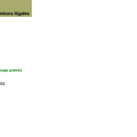
ntions légales
'image animée
res