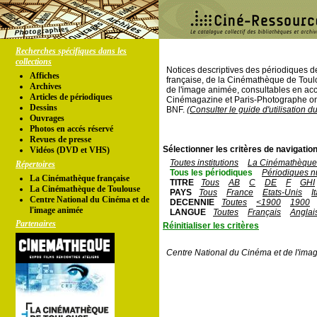
Recherches spécifiques dans les
collections
Notices descriptives des périodiques 
Affiches
française, de la Cinémathèque de Toul
Archives
de l'image animée, consultables en acc
Articles de périodiques
Cinémagazine et Paris-Photographe ont
Dessins
BNF.
(Consulter le guide d'utilisation d
Ouvrages
Photos en accés réservé
Revues de presse
Sélectionner les critères de navigation
Vidéos (DVD et VHS)
Toutes institutions
La Cinémathèque 
Répertoires
Tous les périodiques
Périodiques n
La Cinémathèque française
TITRE
Tous
AB
C
DE
F
GHI
La Cinémathèque de Toulouse
PAYS
Tous
France
Etats-Unis
I
Centre National du Cinéma et de
DECENNIE
Toutes
<1900
1900
l'image animée
LANGUE
Toutes
Français
Anglai
Partenaires
Réinitialiser les critères
Centre National du Cinéma et de l'ima