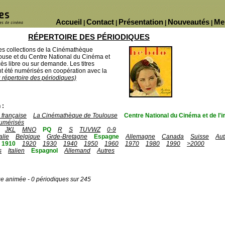
Accueil
Contact
Présentation
Nouveautés
Me
|
|
|
|
RÉPERTOIRE DES PÉRIODIQUES
des collections de la Cinémathèque
ouse et du Centre National du Cinéma et
ès libre ou sur demande. Les titres
 été numérisés en coopération avec la
u répertoire des périodiques)
 :
française
La Cinémathèque de Toulouse
Centre National du Cinéma et de l
umérisés
JKL
MNO
PQ
R
S
TUVWZ
0-9
talie
Belgique
Grde-Bretagne
Espagne
Allemagne
Canada
Suisse
Aut
1910
1920
1930
1940
1950
1960
1970
1980
1990
>2000
s
Italien
Espagnol
Allemand
Autres
ge animée - 0 périodiques sur 245