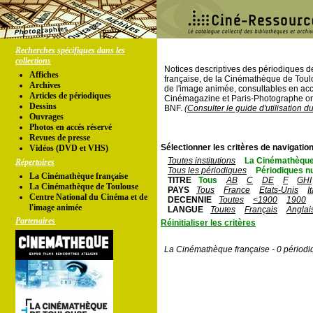
Recherches spécifiques dans les
collections
Notices descriptives des périodiques 
Affiches
française, de la Cinémathèque de Toul
Archives
de l'image animée, consultables en acc
Articles de périodiques
Cinémagazine et Paris-Photographe ont
Dessins
BNF.
(Consulter le guide d'utilisation d
Ouvrages
Photos en accés réservé
Revues de presse
Sélectionner les critères de navigation
Vidéos (DVD et VHS)
Toutes institutions
La Cinémathèque
Répertoires
Tous les périodiques
Périodiques n
La Cinémathèque française
TITRE
Tous
AB
C
DE
F
GHI
La Cinémathèque de Toulouse
PAYS
Tous
France
Etats-Unis
I
Centre National du Cinéma et de
DECENNIE
Toutes
<1900
1900
l'image animée
LANGUE
Toutes
Français
Anglai
Partenaires
Réinitialiser les critères
La Cinémathèque française - 0 périodi