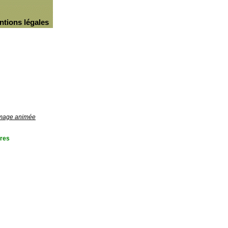
ntions légales
'image animée
res