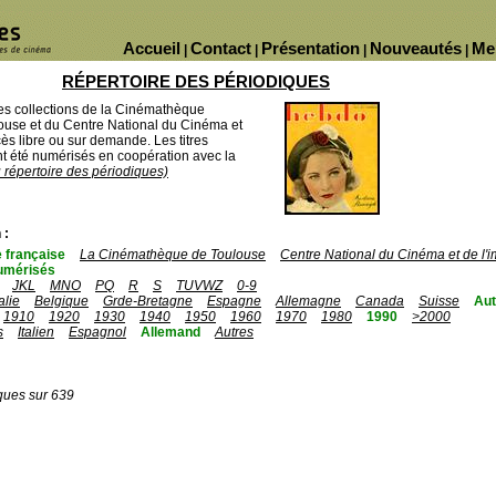
Accueil
Contact
Présentation
Nouveautés
Me
|
|
|
|
RÉPERTOIRE DES PÉRIODIQUES
des collections de la Cinémathèque
ouse et du Centre National du Cinéma et
ès libre ou sur demande. Les titres
 été numérisés en coopération avec la
u répertoire des périodiques)
 :
 française
La Cinémathèque de Toulouse
Centre National du Cinéma et de l
umérisés
JKL
MNO
PQ
R
S
TUVWZ
0-9
talie
Belgique
Grde-Bretagne
Espagne
Allemagne
Canada
Suisse
Aut
1910
1920
1930
1940
1950
1960
1970
1980
1990
>2000
s
Italien
Espagnol
Allemand
Autres
ques sur 639