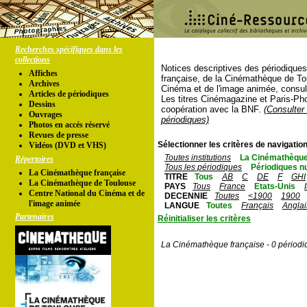
Recherches spécifiques dans les
collections
Notices descriptives des périodique
Affiches
française, de la Cinémathèque de To
Archives
Cinéma et de l'image animée, consul
Articles de périodiques
Les titres Cinémagazine et Paris-Ph
Dessins
coopération avec la BNF.
(Consulter 
Ouvrages
périodiques)
Photos en accés réservé
Revues de presse
Sélectionner les critères de navigation
Vidéos (DVD et VHS)
Toutes institutions
La Cinémathèque
Répertoires
Tous les périodiques
Périodiques n
La Cinémathèque française
TITRE
Tous
AB
C
DE
F
GHI
La Cinémathèque de Toulouse
PAYS
Tous
France
Etats-Unis
Centre National du Cinéma et de
DECENNIE
Toutes
<1900
1900
l'image animée
LANGUE
Toutes
Français
Anglai
Partenaires
Réinitialiser les critères
La Cinémathèque française - 0 périodi